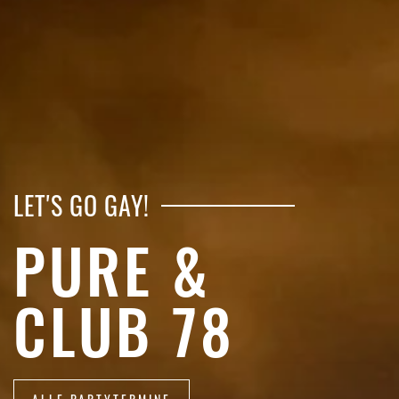
LET'S GO GAY!
PURE &
CLUB 78